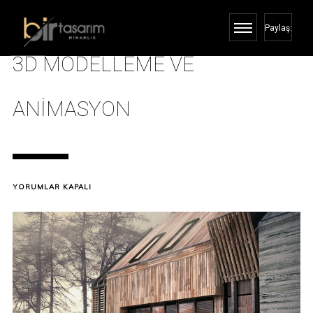
Paylaş:
3D MODELLEME VE
ANIMASYON
3D
YORUMLAR KAPALI
MODELLEME
VE
ANIMASYON
IÇIN